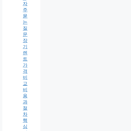
자
주
묻
는
질
문
장
기
렌
트
가
격
비
교
비
용
과
절
차
핵
심