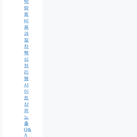
박
람
회
비
용
과
절
차
핵
심
정
리
웹
사
이
트
상
위
노
출
Q&
A