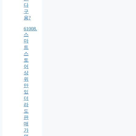
다
구
용?
61008.
스
마
트
스
토
어
상
위
만
있
더
라
도
판
매
가