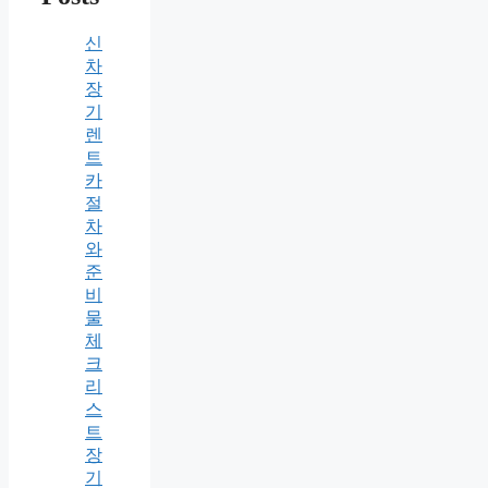
신
차
장
기
렌
트
카
절
차
와
준
비
물
체
크
리
스
트
장
기