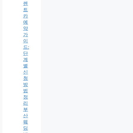
렌
트
카
예
약
가
이
드:
단
계
별
신
청
방
법
정
리
부
산
웨
딩