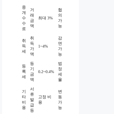
중
거
협
개
래
의
수
최대 3%
금
가
수
액
능
료
취
감
취
득
면
득
1~4%
가
가
세
액
능
등
법
등
기
정
록
0.2~0.4%
금
세
세
액
율
서
기
변
류
타
고정 비
동
발
비
용
가
급
용
능
등