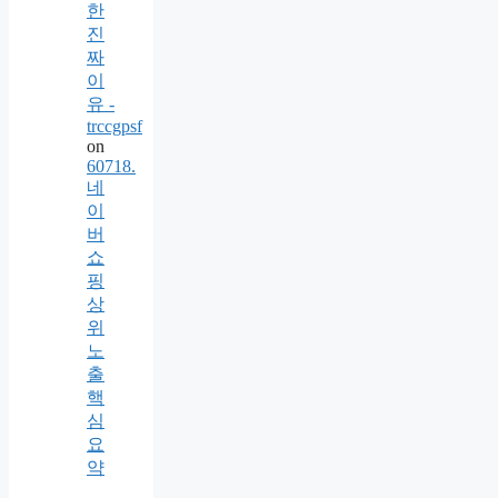
한
진
짜
이
유 -
trccgpsf
on
60718.
네
이
버
쇼
핑
상
위
노
출
핵
심
요
약