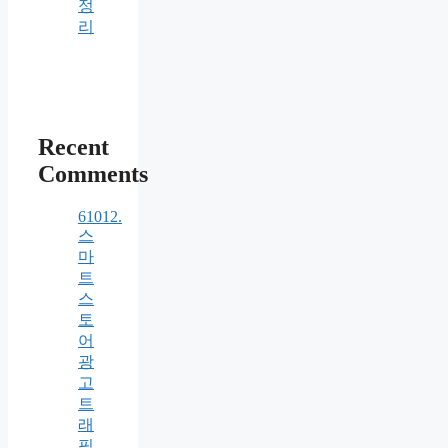
정
리
Recent
Comments
61012.
스
마
트
스
토
어
광
고
트
래
픽