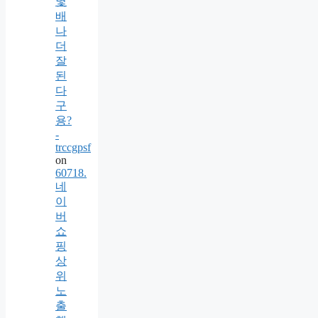
몇
배
나
더
잘
된
다
구
용?
-
trccgpsf
on
60718.
네
이
버
쇼
핑
상
위
노
출