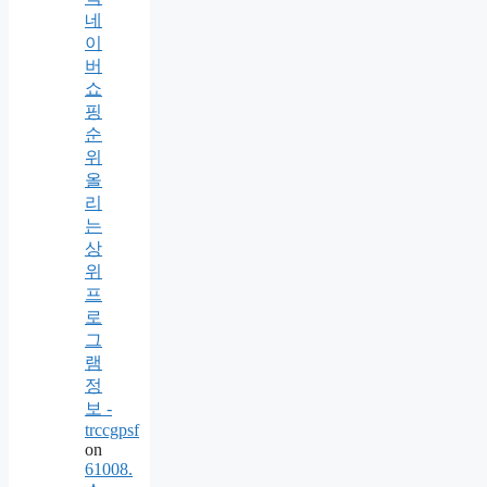
네
이
버
쇼
핑
순
위
올
리
는
상
위
프
로
그
램
정
보 -
trccgpsf
on
61008.