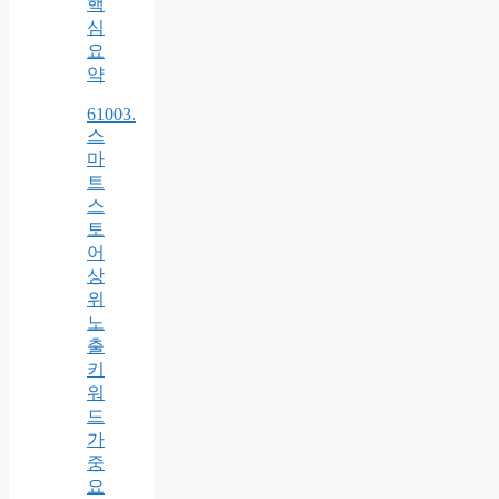
핵
심
요
약
61003.
스
마
트
스
토
어
상
위
노
출
키
워
드
가
중
요