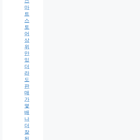
스
마
트
스
토
어
상
위
만
있
더
라
도
판
매
가
몇
배
나
더
잘
된