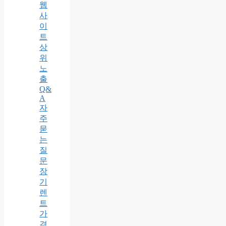
웹
사
이
트
상
위
노
출
Q&
A
자
주
묻
는
질
문
장
기
렌
트
가
격