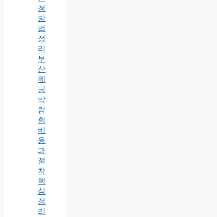
청
방
법
정
리
부
산
웨
딩
박
람
회
비
용
과
절
차
핵
심
정
리