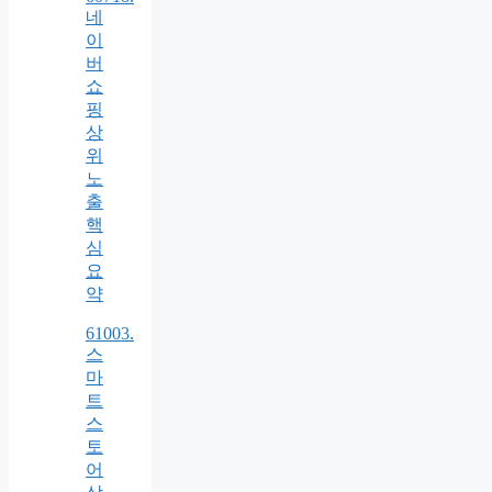
네
이
버
쇼
핑
상
위
노
출
핵
심
요
약
61003.
스
마
트
스
토
어