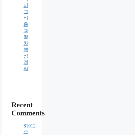
비
교
비
용
과
절
차
핵
심
정
리
Recent
Comments
61012.
스