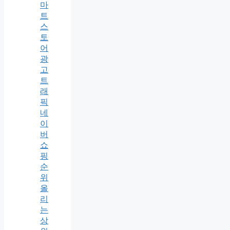
마
트
스
토
어
광
고
트
래
픽
네
이
버
쇼
핑
순
위
올
리
는
상