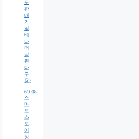
도
판
매
가
몇
배
나
더
잘
된
다
구
용?
61008.
스
마
트
스
토
어
상