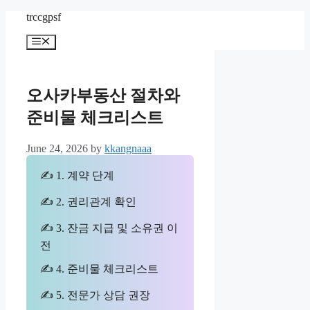
Skip
trccgpsf
to
content
Menu
오사카부동산 절차와
준비물 체크리스트
June 24, 2026
by
kkangnaaa
✍ 1. 계약 단계
✍ 2. 권리관계 확인
✍ 3. 잔금 지급 및 소유권 이
전
✍ 4. 준비물 체크리스트
✍ 5. 전문가 상담 권장