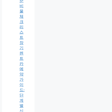
준
비
물
체
크
리
스
트
장
기
렌
트
카
예
약
가
이
드:
단
계
별
신