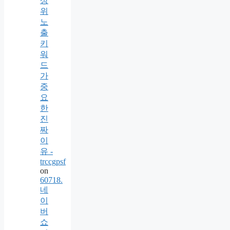
상
위
노
출
키
워
드
가
중
요
한
진
짜
이
유 -
trccgpsf
on
60718.
네
이
버
쇼