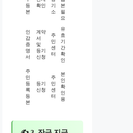
등
확인
기
본
본
소
필
요
유
인
계약
주
효
감
서
민
기
증
및
센
간
명
등기
터
확
서
신청
인
주
본
민
주
인
등
등기
민
확
록
신청
센
인
등
터
용
본
✍ 3. 잔금 지급