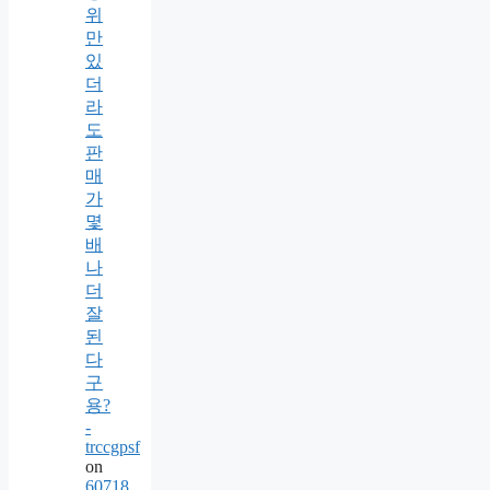
위
만
있
더
라
도
판
매
가
몇
배
나
더
잘
된
다
구
용?
-
trccgpsf
on
60718.