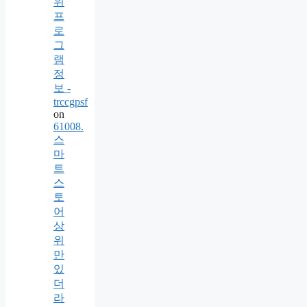
위
프
로
그
램
정
보 -
trccgpsf
on
61008.
스
마
트
스
토
어
상
위
만
있
더
라