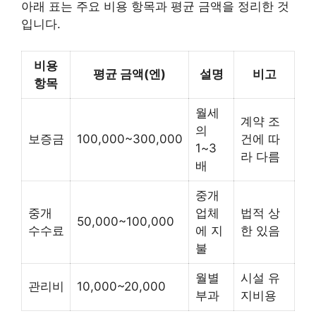
아래 표는 주요 비용 항목과 평균 금액을 정리한 것
입니다.
비용
평균 금액(엔)
설명
비고
항목
월세
계약 조
의
보증금
100,000~300,000
건에 따
1~3
라 다름
배
중개
중개
업체
법적 상
50,000~100,000
수수료
에 지
한 있음
불
월별
시설 유
관리비
10,000~20,000
부과
지비용