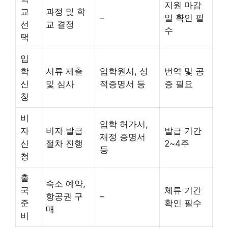
지원 마감
교
과정 및 학
–
일 확인 필
선
교 결정
수
택
입
학
서류 제출
입학원서, 성
번역 및 공
신
및 심사
적증명서 등
증 필요
청
비
입학 허가서,
자
비자 발급
발급 기간
재정 증명서
신
절차 진행
2~4주
등
청
출
숙소 예약,
국
체류 기간
항공권 구
–
준
확인 필수
매
비