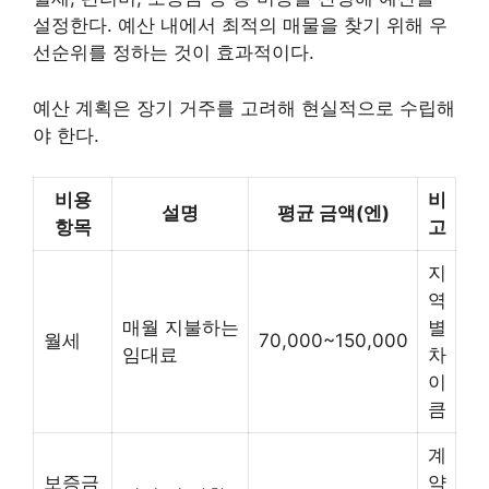
설정한다. 예산 내에서 최적의 매물을 찾기 위해 우
선순위를 정하는 것이 효과적이다.
예산 계획은 장기 거주를 고려해 현실적으로 수립해
야 한다.
비용
비
설명
평균 금액(엔)
항목
고
지
역
매월 지불하는
별
월세
70,000~150,000
임대료
차
이
큼
계
보증금
약