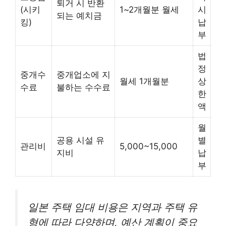
퇴거 시 반환
(시키
1~2개월분 월세
시
되는 예치금
킹)
납
부
법
정
중개수
중개업소에 지
월세 1개월분
상
수료
불하는 수수료
한
액
월
공용 시설 유
별
관리비
5,000~15,000
지비
납
부
일본 주택 임대 비용은 지역과 주택 유
형에 따라 다양하며, 예산 계획이 중요