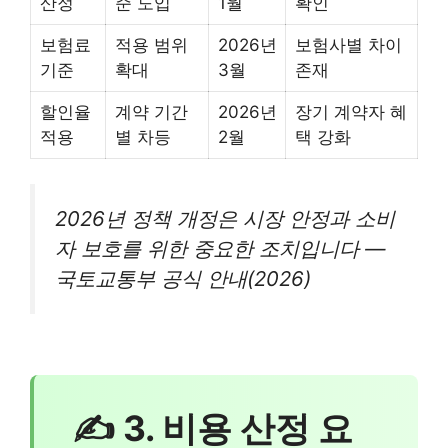
산정
준 도입
1월
확인
보험료
적용 범위
2026년
보험사별 차이
기준
확대
3월
존재
할인율
계약 기간
2026년
장기 계약자 혜
적용
별 차등
2월
택 강화
2026년 정책 개정은 시장 안정과 소비
자 보호를 위한 중요한 조치입니다 —
국토교통부 공식 안내(2026)
✍ 3. 비용 산정 요