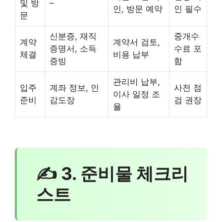
및 방
–
인, 방문 예약
인 필수
문
신분증, 재직
중개수
계약
계약서 검토,
증명서, 소득
수료 포
체결
비용 납부
증빙
함
관리비 납부,
입주
계좌 정보, 인
사전 점
이사 일정 조
준비
감도장
검 권장
율
✍ 3. 준비물 체크리
스트