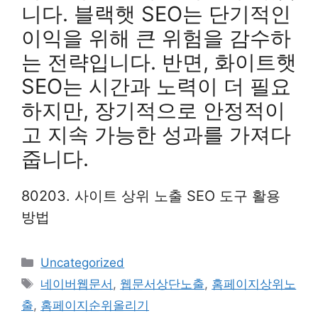
니다. 블랙햇 SEO는 단기적인
이익을 위해 큰 위험을 감수하
는 전략입니다. 반면, 화이트햇
SEO는 시간과 노력이 더 필요
하지만, 장기적으로 안정적이
고 지속 가능한 성과를 가져다
줍니다.
80203. 사이트 상위 노출 SEO 도구 활용
방법
Categories
Uncategorized
Tags
네이버웹문서
,
웹문서상단노출
,
홈페이지상위노
출
,
홈페이지순위올리기