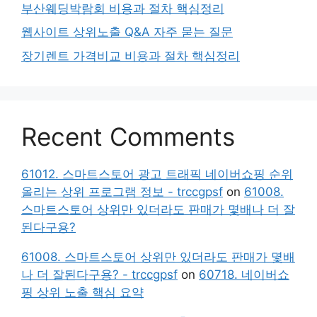
부산웨딩박람회 비용과 절차 핵심정리
웹사이트 상위노출 Q&A 자주 묻는 질문
장기렌트 가격비교 비용과 절차 핵심정리
Recent Comments
61012. 스마트스토어 광고 트래픽 네이버쇼핑 순위
올리는 상위 프로그램 정보 - trccgpsf
on
61008.
스마트스토어 상위만 있더라도 판매가 몇배나 더 잘
된다구용?
61008. 스마트스토어 상위만 있더라도 판매가 몇배
나 더 잘된다구용? - trccgpsf
on
60718. 네이버쇼
핑 상위 노출 핵심 요약