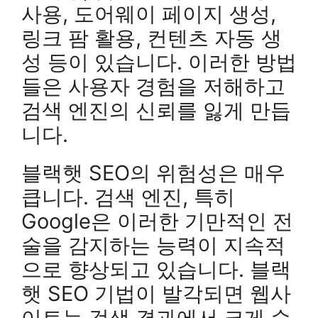
사용, 도어웨이 페이지 생성,
링크 팜 활용, 컨텐츠 자동 생
성 등이 있습니다. 이러한 방법
들은 사용자 경험을 저해하고
검색 엔진의 신뢰를 잃게 만듭
니다.
블랙햇 SEO의 위험성은 매우
큽니다. 검색 엔진, 특히
Google은 이러한 기만적인 전
술을 감지하는 능력이 지속적
으로 향상되고 있습니다. 블랙
햇 SEO 기법이 발각되면 웹사
이트는 검색 결과에서 크게 순