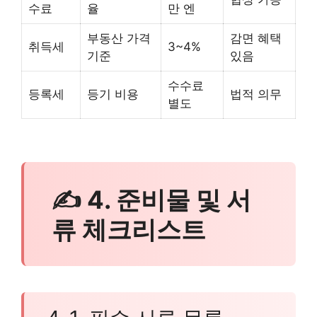
수료
율
만 엔
부동산 가격
감면 혜택
취득세
3~4%
기준
있음
수수료
등록세
등기 비용
법적 의무
별도
✍ 4. 준비물 및 서
류 체크리스트