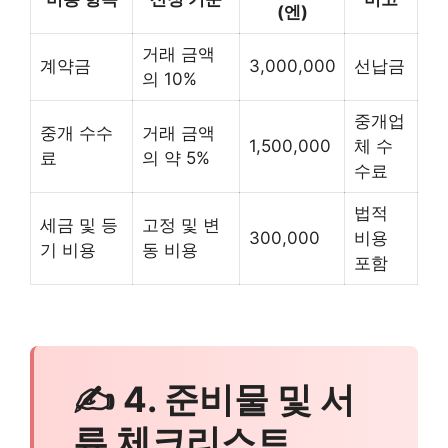
(엔)
거래 금액
계약금
3,000,000
선납금
의 10%
중개업
중개 수수
거래 금액
1,500,000
체 수
료
의 약 5%
수료
법적
세금 및 등
고정 및 변
300,000
비용
기 비용
동 비용
포함
✍ 4. 준비물 및 서
류 체크리스트