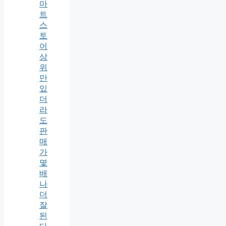
마
트
스
토
어
상
위
만
있
더
라
도
판
매
가
몇
배
나
더
잘
된