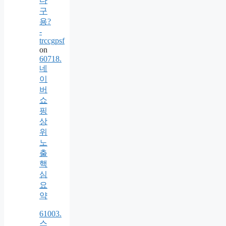
다
구
용?
-
trccgpsf
on
60718.
네
이
버
쇼
핑
상
위
노
출
핵
심
요
약
61003.
스