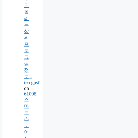
위
올
리
는
상
위
프
로
그
램
정
보 -
trccgpsf
on
61008.
스
마
트
스
토
어