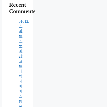
Recent
Comments
61012.
스
마
트
스
토
어
광
고
트
래
픽
네
이
버
쇼
핑
순