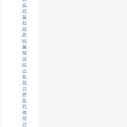
트
카
절
차
와
준
비
물
체
크
리
스
트
장
기
렌
트
카
예
약
가