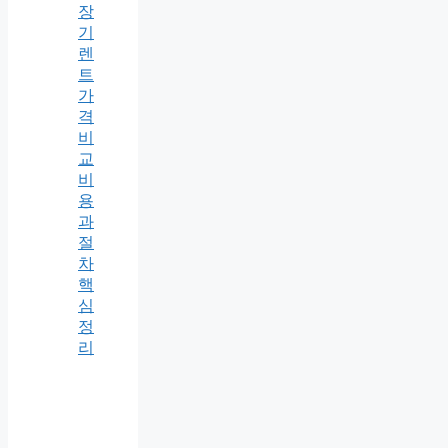
장
기
렌
트
가
격
비
교
비
용
과
절
차
핵
심
정
리