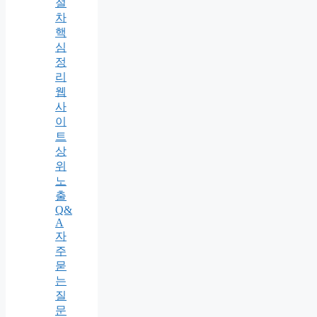
절
차
핵
심
정
리
웹
사
이
트
상
위
노
출
Q&
A
자
주
묻
는
질
문