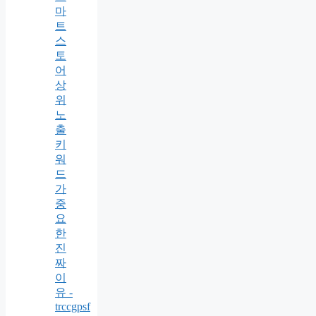
마
트
스
토
어
상
위
노
출
키
워
드
가
중
요
한
진
짜
이
유 -
trccgpsf