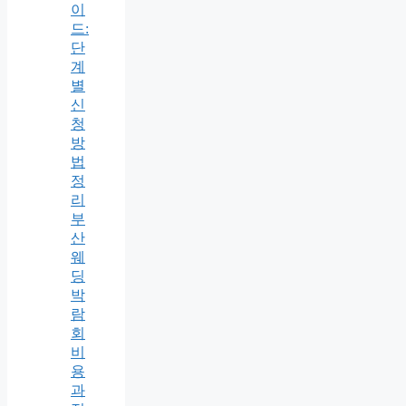
이
드:
단
계
별
신
청
방
법
정
리
부
산
웨
딩
박
람
회
비
용
과