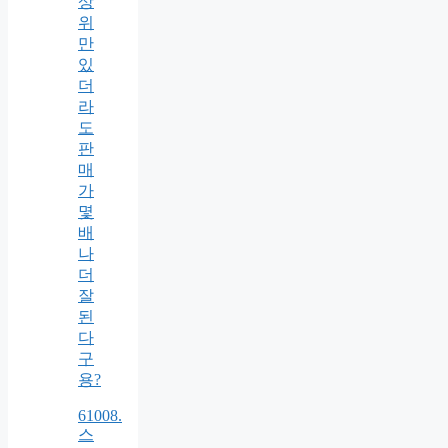
상
위
만
있
더
라
도
판
매
가
몇
배
나
더
잘
된
다
구
용?
61008.
스