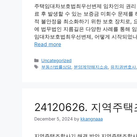
주택임대차보호법최우선변제 임차인의 권리 
료 후 발생할 수 있는 보증금 미회수 문제를
적 불안정을 최소화하기 위한 보호 장치로, 
에 법무법인 지름길은 다양한 사례를 통해 임
임대차보호법최우선변제, 어떻게 시작되었나 
Read more
Categories
Uncategorized
Tags
부동산법률상담
,
분양계약해지소송
,
유치권변호사
24120626. 지역
December 5, 2024
by
kkangnaaa
지역주택조합사기 해결 방안 지역주택조합사기