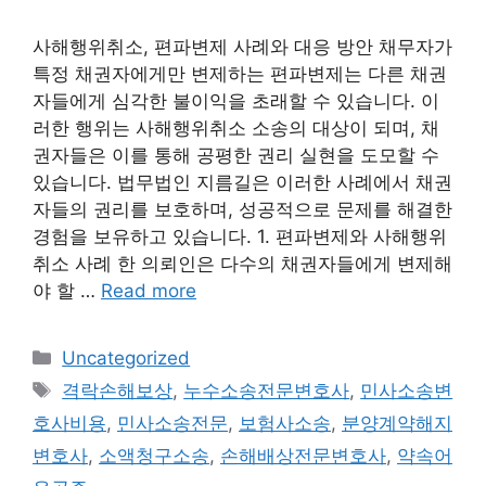
사해행위취소, 편파변제 사례와 대응 방안 채무자가
특정 채권자에게만 변제하는 편파변제는 다른 채권
자들에게 심각한 불이익을 초래할 수 있습니다. 이
러한 행위는 사해행위취소 소송의 대상이 되며, 채
권자들은 이를 통해 공평한 권리 실현을 도모할 수
있습니다. 법무법인 지름길은 이러한 사례에서 채권
자들의 권리를 보호하며, 성공적으로 문제를 해결한
경험을 보유하고 있습니다. 1. 편파변제와 사해행위
취소 사례 한 의뢰인은 다수의 채권자들에게 변제해
야 할 …
Read more
Categories
Uncategorized
Tags
격락손해보상
,
누수소송전문변호사
,
민사소송변
호사비용
,
민사소송전문
,
보험사소송
,
분양계약해지
변호사
,
소액청구소송
,
손해배상전문변호사
,
약속어