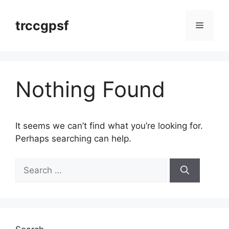
Skip
to
trccgpsf
Menu
content
Nothing Found
It seems we can’t find what you’re looking for.
Perhaps searching can help.
Search
for: