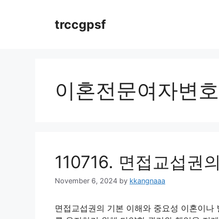
Skip
to
trccgpsf
content
이혼전문여자변호
110716. 면접교섭
November 6, 2024
by
kkangnaaa
면접교섭권의 기본 이해와 중요성 이혼이나 