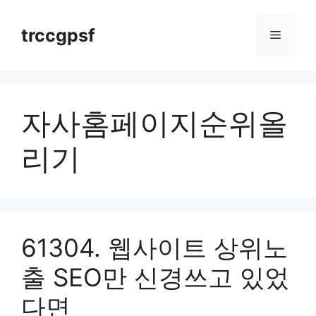
Skip
to
trccgpsf
Menu
content
자사홈페이지순위올
리기
61304. 웹사이트 상위노
출 SEO만 신경쓰고 있었
다면