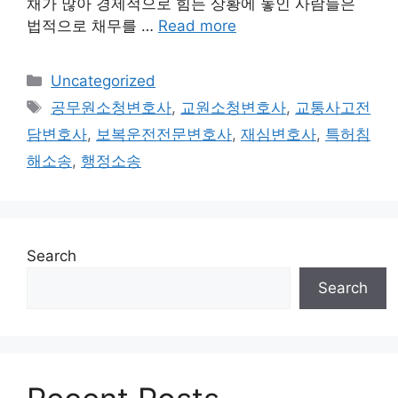
채가 많아 경제적으로 힘든 상황에 놓인 사람들은
법적으로 채무를 …
Read more
Categories
Uncategorized
Tags
공무원소청변호사
,
교원소청변호사
,
교통사고전
담변호사
,
보복운전전문변호사
,
재심변호사
,
특허침
해소송
,
행정소송
Search
Search