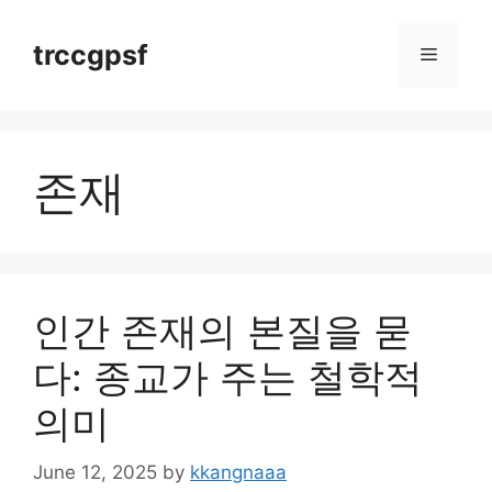
Skip
to
trccgpsf
Menu
content
존재
인간 존재의 본질을 묻
다: 종교가 주는 철학적
의미
June 12, 2025
by
kkangnaaa