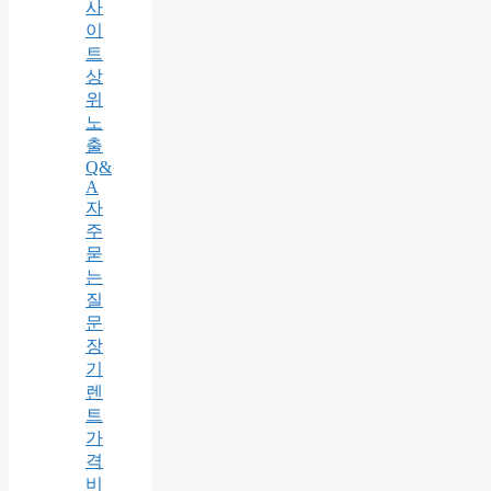
사
이
트
상
위
노
출
Q&
A
자
주
묻
는
질
문
장
기
렌
트
가
격
비