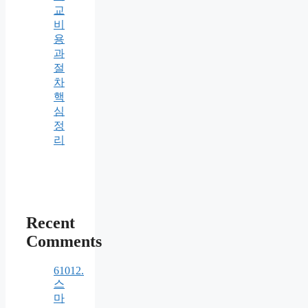
교
비
용
과
절
차
핵
심
정
리
Recent
Comments
61012.
스
마