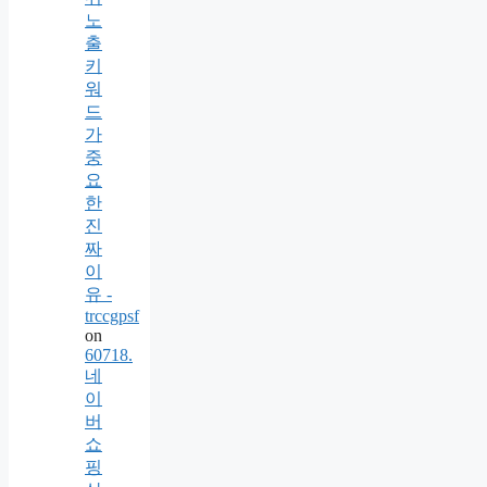
노
출
키
워
드
가
중
요
한
진
짜
이
유 -
trccgpsf
on
60718.
네
이
버
쇼
핑