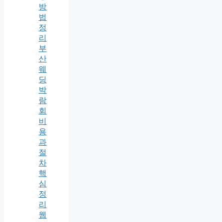
방
법
정
리
부
산
웨
딩
박
람
회
비
용
과
절
차
핵
심
정
리
웹