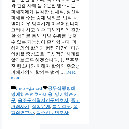
와 판결 사례 음주운전 뺑소니는
피해자에게 심각한 신체적, 정신적
피해를 주는 중대 범죄로, 법적 처
벌이 매우 엄격하게 이루어집니다.
그러나 사고 이후 피해자와의 원만
한 합의를 통해 처벌 수위를 낮출
수 있는 가능성이 존재합니다. 피
해자와의 합의가 형량 경감에 미친
영향을 중심으로, 구체적인 사례를
알아보도록 하겠습니다. 1. 음주운
전 뺑소니와 피해자 합의의 중요성
피해자와의 합의는 법적 …
Read
more
Categories
Tags
Uncategorized
공무집행방해
,
명예훼손변호사비용
,
명예훼손전
문
,
음주운전형사전문변호사
,
중고
거래사기
,
집행유예
,
특수절도
,
폭
행죄변호사
,
항소전문변호사