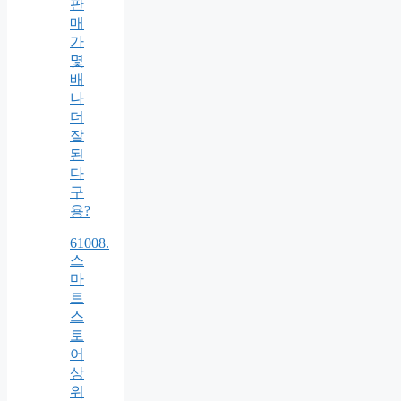
판
매
가
몇
배
나
더
잘
된
다
구
용?
61008.
스
마
트
스
토
어
상
위