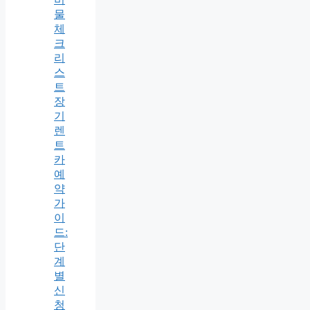
물
체
크
리
스
트
장
기
렌
트
카
예
약
가
이
드:
단
계
별
신
청