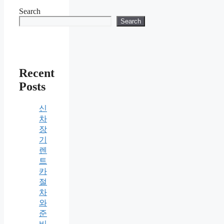
Search
Search
Recent
Posts
신
차
장
기
렌
트
카
절
차
와
준
비