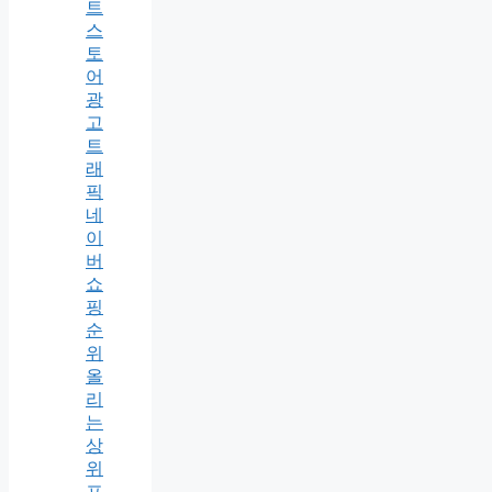
트
스
토
어
광
고
트
래
픽
네
이
버
쇼
핑
순
위
올
리
는
상
위
프