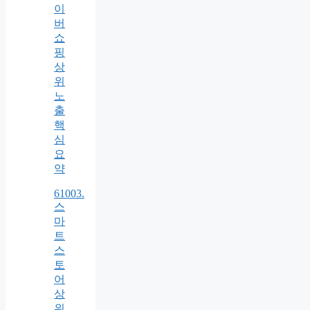
이
버
쇼
핑
상
위
노
출
핵
심
요
약
61003.
스
마
트
스
토
어
상
위