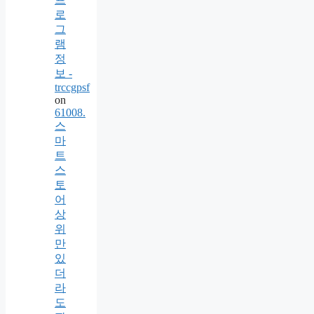
로
그
램
정
보 -
trccgpsf
on
61008.
스
마
트
스
토
어
상
위
만
있
더
라
도