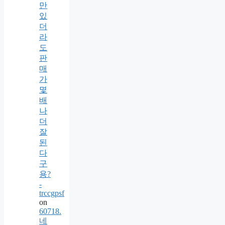
만
있
더
라
도
판
매
가
몇
배
나
더
잘
된
다
구
용?
-
trccgpsf
on
60718.
네