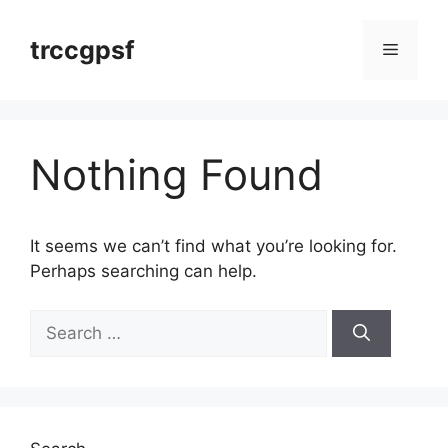
Skip
to
trccgpsf
Menu
content
Nothing Found
It seems we can’t find what you’re looking for.
Perhaps searching can help.
Search
for: