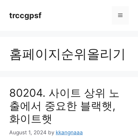
Skip
to
trccgpsf
Menu
content
홈페이지순위올리기
80204. 사이트 상위 노
출에서 중요한 블랙햇,
화이트햇
August 1, 2024
by
kkangnaaa